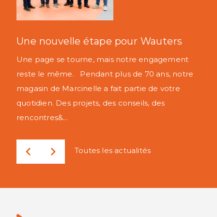
Déstockage à Marcinelle
Une nouvelle étape pour Wauters
GRAND DÉSTOCKAGE chez Wauters Marcinelle
Une page se tourne, mais notre engagement
Ouverture exceptionnelle du site de Marcinelle
reste le même. Pendant plus de 70 ans, notre
du 21 au 23 mai à l’occasion de notre grand
magasin de Marcinelle a fait partie de votre
déstockage.Profitez de remises allant ju...
quotidien. Des projets, des conseils, des
rencontres&...
Toutes les actualités